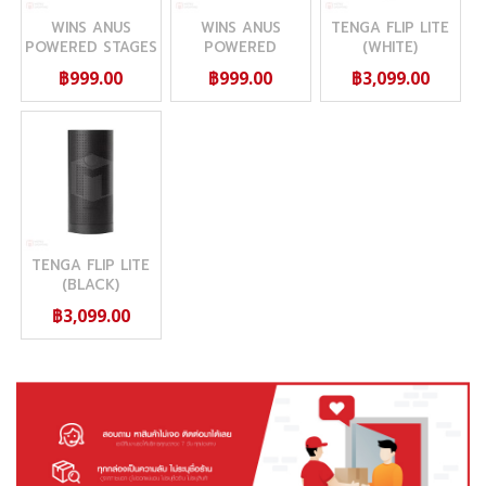
WINS ANUS
WINS ANUS
TENGA FLIP LITE
POWERED STAGES
POWERED
(WHITE)
STANDARD
฿999.00
฿999.00
฿3,099.00
TENGA FLIP LITE
(BLACK)
฿3,099.00