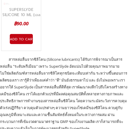
SUPERSLYDE
SILICONE 10 ML (เจล
หล่อลื่นสูตรซิลิโคน)
฿90.00
ADD TO CART
สารหล่อลื่นจากซิลิโคน (Silicone lubricants) ได้รับการพิจารณาเป็นสาร
หล่อลื่น "ระดับพรีเมียม" เพราะ SuperSlyde อัดแน่นไปด้วยคุณภาพมากมาย
ไม่ใช่ผลิตภัณฑ์สารหล่อลื่นจากซิลิโคทุกชนิดจะเทียบเท่ากัน ระหว่างขึ้นตอนการ
ผลิตของเรา เรารู้ดีว่าเพียงแค่คำว่า "ดี" มันยังธรรมดาไป และ ยังไม่พอเพราะเรา
อยากให้ SuperSlyde เป็นสารหล่อลื่นที่ดีที่สุด เราพัฒนาลงลึกไปถึงโครงสร้างทาง
เคมีของซิลิโคน เราได้แยกตัวแปรที่มีผลต่อคุณสมบัติทั้งหลายทางกายภาพและ
ประสิทธิภาพการทำงานของสารหล่อลื่นซิลิโคน โดยความระมัดระวังการควบคุม
ตัวเร่งปฏิกิริยา ควบคุมตัวแปรต่างๆ ความยาวของโซ่เคมีของซิลิโคน ควบคู่กับ
อุณหภูมิที่เหมาะสมและความชื้นสัมพัทธ์ทั้งหมดในระหว่างการผสม ผ่าน
กระบวนการที่เข้มงวดตามมาตราฐาน GMP ของโรงงานผลิต เราก็สามารถที่จะ
ประสบความสำเร็จในการพัฒนาสูตรสำหรับ SuperSlyde