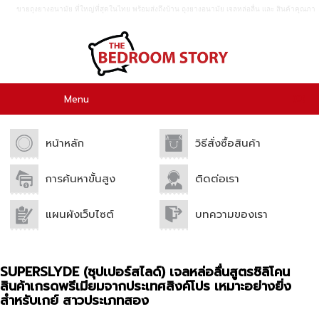
ขายถุงยางอนามัย ที่ใหญ่ที่สุดในไทย พร้อมส่งถึงบ้าน ถุงยางอนามัย เจลหล่อลื่น เเละ สินค้าคุณภา
พอื่นๆอีกมากมาย ขายปลีก เเละขายส่ง.
0
Menu
หน้าหลัก
วิธีสั่งซื้อสินค้า
การค้นหาขั้นสูง
ติดต่อเรา
แผนผังเว็บไซต์
บทความของเรา
SUPERSLYDE (ซุปเปอร์สไลด์) เจลหล่อลื่นสูตรซิลิโคน
สินค้าเกรดพรีเมียมจากประเทศสิงค์โปร เหมาะอย่างยิ่ง
สำหรับเกย์ สาวประเภทสอง