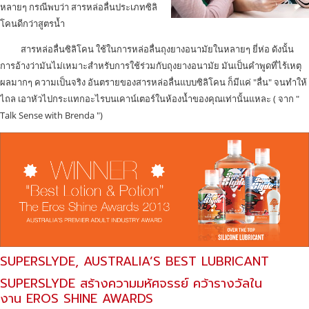
หลายๆ กรณีพบว่า สารหล่อลื่นประเภทซิลิ
โคนดีกว่าสูตรน้ำ
สารหล่อลื่นซิลิโคน ใช้ในการหล่อลื่นถุงยางอนามัยในหลายๆ ยี่ห่อ ดังนั้น
การอ้างว่ามันไม่เหมาะสำหรับการใช้ร่วมกับถุงยางอนามัย มันเป็นคำพูดที่ไร้เหตุ
ผลมากๆ ความเป็นจริง อันตรายของสารหล่อลื่นแบบซิลิโคน ก็มีแค่ "ลื่น" จนทำให้
ไถล เอาหัวไปกระแทกอะไรบนเคาน์เตอร์ในห้องน้ำของคุณเท่านั้นแหละ ( จาก "
Talk Sense with Brenda ")
SUPERSLYDE,
AUSTRALIA’S BEST LUBRICANT
SUPERSLYDE
สร้างความมหัศจรรย์ คว้ารางวัลใน
งาน EROS SHINE AWARDS