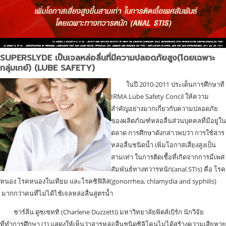
SUPERSLYDE เป็นเจลหล่อลื่นที่มีความปลอดภัยสูง(โดยเฉพาะ
กลุ่มเกย์)
(LUBE SAFETY)
ในปี 2010-2011 ประเด็นการศึกษาที
IRMA Lube Safety Concil ให้ความ
สำคัญอย่างมากเกี่ยวกับความปลอดภัย
ของผลิตภัณฑ์หล่อลื่นส่วนบุคคลที่มีอยู่ใน
ตลาด การศึกษาดังกล่าวพบว่า การใช้สาร
หล่อลื่นชนิดน้ำ เพิ่มโอกาสเสี่ยงสูงเป็น
สามเท่า ในการติดเชื้อที่เกิดจากการมีเพศ
สัมพันธ์ทางทวารหนัก(anal STIs) คือ โรค
หนอง โรคหนองในเทียม และโรคซิฟิลิส(gonorrhea, chlamydia and syphilis)
มากกว่าคนที่ไม่ได้ไช้เจลหล่อลื่นสูตรน้ำ
ชาร์ลีน ดูซเซททิ (Charlene Duzzetti) มหาวิทยาลัยพิตส์เบิร์ก นักวิจัย
ที่ทำการศึกษา (1) แสดงให้เห็นว่าสารหล่อลื่นชนิดซิลิโคนไม่ได้สร้างความเสียหาย