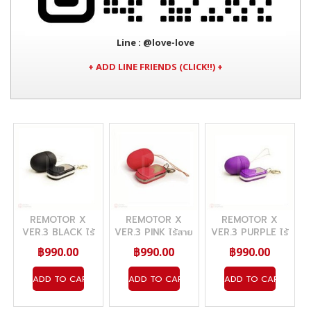
Line
: @love-love
+ ADD LINE FRIENDS (CLICK!!) +
REMOTOR X
REMOTOR X
REMOTOR X
VER.3 BLACK ไร้
VER.3 PINK ไร้สาย
VER.3 PURPLE ไร้
สาย
สาย
฿990.00
฿990.00
฿990.00
ADD TO CART
ADD TO CART
ADD TO CART