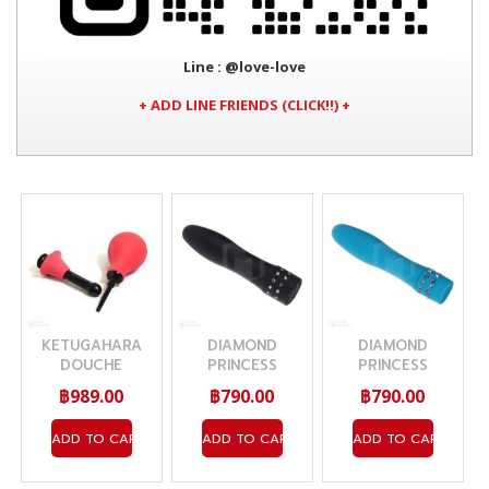
Line
: @love-love
+ ADD LINE FRIENDS (CLICK!!) +
KETUGAHARA
DIAMOND
DIAMOND
DOUCHE
PRINCESS
PRINCESS
VIBRATOR
VIBRATOR (BLUE)
฿989.00
฿790.00
฿790.00
(BLACK)
ADD TO CART
ADD TO CART
ADD TO CART