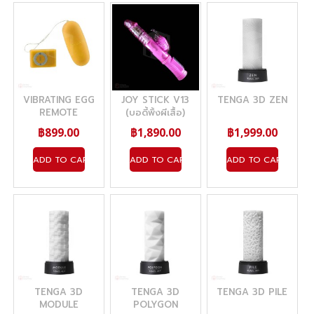
VIBRATING EGG
JOY STICK V13
TENGA 3D ZEN
REMOTE
(บอดี้พิ้งผีเสื้อ)
CONTROL
฿899.00
฿1,890.00
฿1,999.00
(YELLOW)
ADD TO CART
ADD TO CART
ADD TO CART
TENGA 3D
TENGA 3D
TENGA 3D PILE
MODULE
POLYGON