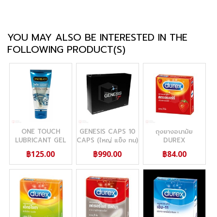
YOU MAY ALSO BE INTERESTED IN THE
FOLLOWING PRODUCT(S)
ONE TOUCH
GENESIS CAPS 10
ถุงยางอนามัย
LUBRICANT GEL
CAPS (ใหญ่ แข็ง ทน)
DUREX
PERSONAL
STRAWBERRY (กลิ่น
฿125.00
฿990.00
฿84.00
NATURAL 75 ML (เจ
หอม)
ลหล่อลื่นวันทัชกลิ่น
ธรรมชาติ)