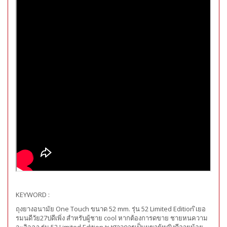
KEYWORD :
ถุงยางอนามัย One Touch ขนาด 52 mm. รุ่น 52 Limited Edition ิเยอ
รมนดีวัย27ปดีเพิ่ง สำหรับผู้ชาย cool หากต้องการดขาย ชายหนความ