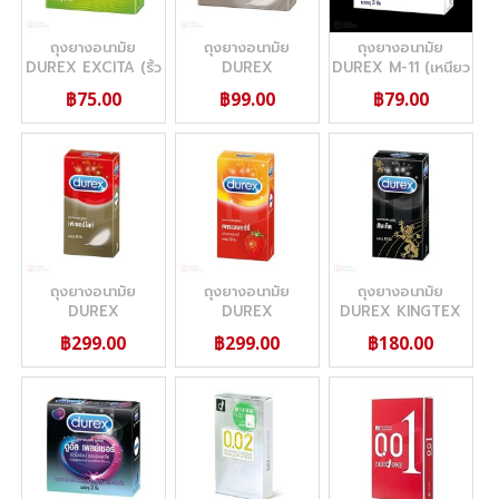
ถุงยางอนามัย
ถุงยางอนามัย
ถุงยางอนามัย
DUREX EXCITA (ริ้ว
DUREX
DUREX M-11 (เหนียว
คลื่น)
FETHERLITE
และลื่น)
฿75.00
฿99.00
฿79.00
ULTIMA (บางพิเศษ)
ถุงยางอนามัย
ถุงยางอนามัย
ถุงยางอนามัย
DUREX
DUREX
DUREX KINGTEX
FETHERLITE BOX
STRAWBERRY BOX
BOX OF 12 (ไซต์เล็ก
฿299.00
฿299.00
฿180.00
OF 12 (แบบบาง)
OF 12 (กลิ่นหอม)
49 มม)