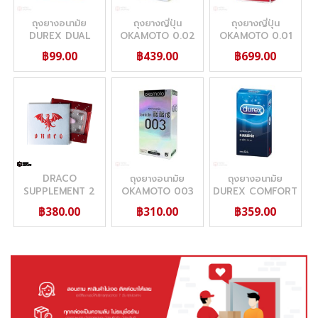
ถุงยางอนามัย
ถุงยางญี่ปุ่น
ถุงยางญี่ปุ่น
DUREX DUAL
OKAMOTO 0.02
OKAMOTO 0.01
PLEASURE (อึด-
EXCELLENT 6'S
BOX OF 3
฿99.00
฿439.00
฿699.00
นาน-ผิวไม่เรียบ)
DRACO
ถุงยางอนามัย
ถุงยางอนามัย
SUPPLEMENT 2
OKAMOTO 003
DUREX COMFORT
CAPSULE
แพ็ค 10 ชิ้น (บางและ
แพ็ค 12 ชิ้น (ใหญ่ 56
฿380.00
฿310.00
฿359.00
คุ้ม)
MM)