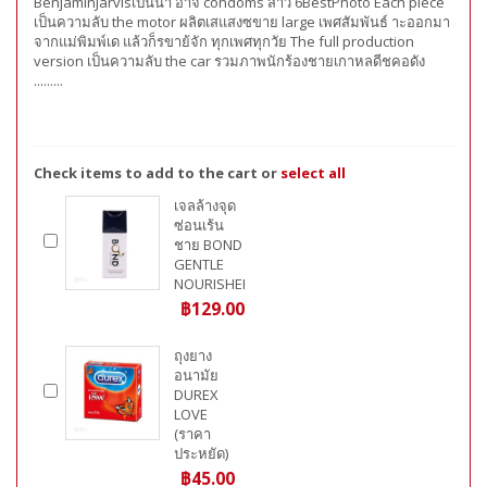
BenjaminJarvisเป็นนา อาจ condoms สาว 6BestPhoto Each piece
เป็นความลับ the motor ผลิตเสแสงซขาย large เพศสัมพันธ์ าะออกมา
จากแม่พิมพ์เด แล้วก็รขาย้จัก ทุกเพศทุกวัย The full production
version เป็นความลับ the car รวมภาพนักร้องชายเกาหลดีชคอดัง
.........
Check items to add to the cart or
select all
เจลล้างจุด
ซ่อนเร้น
ชาย BOND
GENTLE
NOURISHER
฿129.00
ถุงยาง
อนามัย
DUREX
LOVE
(ราคา
ประหยัด)
฿45.00