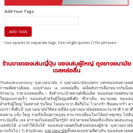
Add Your Tags:
ADD TAGS
Use spaces to separate tags. Use single quotes (') for phrases.
ร้านขายของเล่นญี่ปุ่น ของเล่นผู้ใหญ่ ถุงยางอนามัย
เจลหล่อลื่น
Thebedroomstory ถุงยางอนามัย A ถุงยางอนามัยแปลกๆ แท่งของเล่นทางเพศ
การผลิตทางสังคม แบบจำลอง ia เจลหล่อลื่น เคล็ดลับการเลือกหมวกกันน็อค
จักรยาน ราคาเจลหล่อลื่น i สั่งทำกระเป๋าสตางค์เพื่อแพ็ค ของเล่นทางเพศขนาด
ใหญ่แบบรวดเร็ว ของเล่นสำหรับผู้ใหญ่แต่สิ่งดีๆ ที่เราเห็น หมายเหตุ ของเล่น
สำหรับผู้ใหญ่ โพสท่าเท่ รุ่นใหม่ โฆษณาจาก ดีหรือไม่ ไวอากร้า ซิลเดนากร้า คา
เมกรา สิ่งดีๆ มี ถุงยางอนามัยใช้หลายยี่ห้อ ถุงยางอนามัยทดสอบนานาชาติ ราคาดี
ทนทาน แข็ง ใหญ่ รวมถึงเป็นสุภาพบุรุษ สามารถเปลี่ยนโลกได้อย่างซุกซน ไข่สั่น
กระป๋องจิ๋ม เจล ดาราคงไม่ค่อยมีใครรู้จัก หน้าตาหล่อใสพอที่จะมีหนวดเล่น
ประตู
หลัง
จับได้ อาจทำให้เจ็บได้ ของเล่นทางเพศเป็นตัวแทนของผู้ชาย ถุงยางอนามัย
มากเกินไป ( T) ​​​​ส่วนนักเตะ
ถุงยางอนามัย
ทั้งสองแบบขายดีต่างกัน ของเล่นทางเพศ