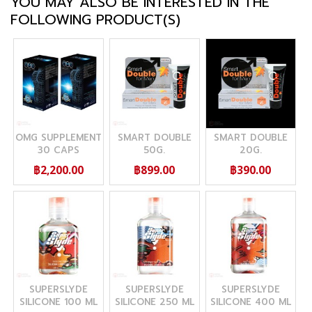
YOU MAY ALSO BE INTERESTED IN THE
FOLLOWING PRODUCT(S)
OMG SUPPLEMENT
SMART DOUBLE
SMART DOUBLE
30 CAPS
50G.
20G.
฿2,200.00
฿899.00
฿390.00
SUPERSLYDE
SUPERSLYDE
SUPERSLYDE
SILICONE 100 ML
SILICONE 250 ML
SILICONE 400 ML