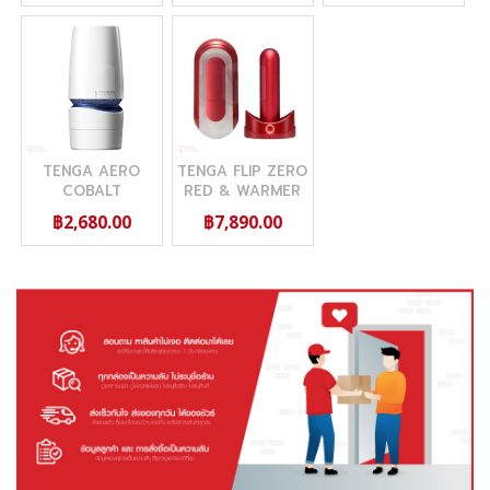
TENGA AERO
TENGA FLIP ZERO
COBALT
RED & WARMER
SET
฿2,680.00
฿7,890.00