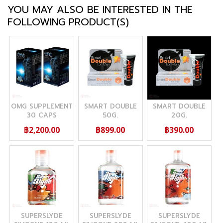
YOU MAY ALSO BE INTERESTED IN THE
FOLLOWING PRODUCT(S)
OMG SUPPLEMENT
SMART DOUBLE
SMART DOUBLE
30 CAPS
50G.
20G.
฿2,200.00
฿899.00
฿390.00
SUPERSLYDE
SUPERSLYDE
SUPERSLYDE